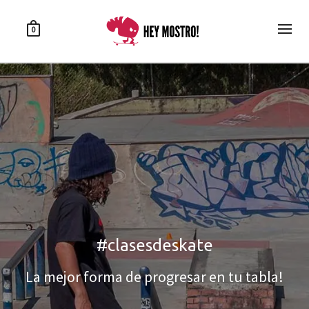
0
#clasesdeskate
#clasesdeskate
La mejor forma de progresar en tu tabla!
La mejor forma de progresar en tu tabla!