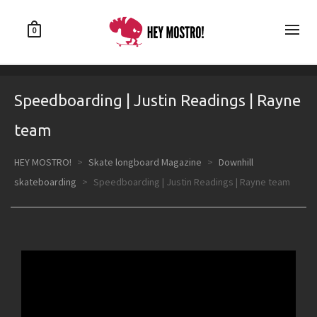
0
Speedboarding | Justin Readings | Rayne
team
HEY MOSTRO!
>
Skate longboard Magazine
>
Downhill
skateboarding
>
Speedboarding | Justin Readings | Rayne team