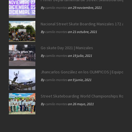
By
camilo montes
on 29 noviembre, 2021
Nacional Street Skate Boarding Manizales 172 años
By
camilo montes
on 21 octubre, 2021
Go skate Day 2021 | Manizales
By
camilo montes
on 19 julio, 2021
Jhancarlos González en los OLIMPICOS | Equipo SB 
By
camilo montes
on 9 junio, 2021
Street Skateboarding World Championships Roma 2
By
camilo montes
on 26 mayo, 2021