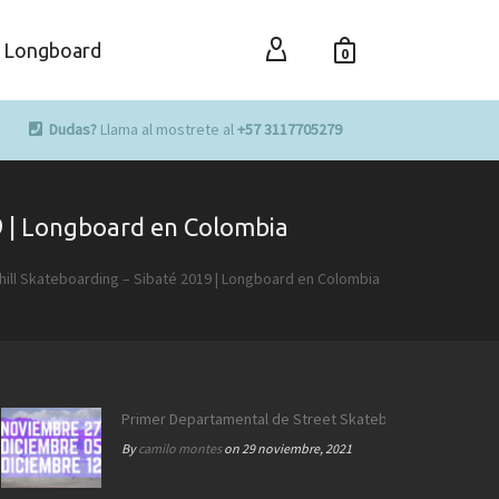
Longboard
0
Dudas?
Llama al mostrete al
+57 3117705279
9 | Longboard en Colombia
hill Skateboarding – Sibaté 2019 | Longboard en Colombia
Primer Departamental de Street Skateboarding de Calda
By
camilo montes
on 29 noviembre, 2021