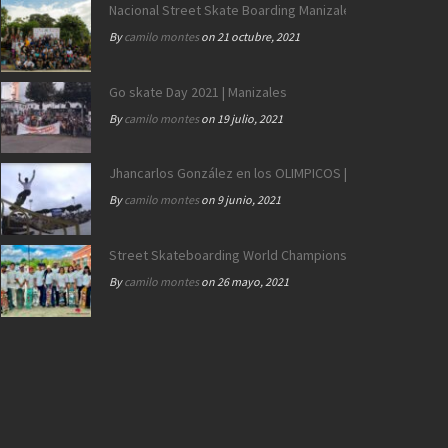
Nacional Street Skate Boarding Manizales 172 años
By
camilo montes
on 21 octubre, 2021
Go skate Day 2021 | Manizales
By
camilo montes
on 19 julio, 2021
Jhancarlos González en los OLIMPICOS | Equipo SB Colo
By
camilo montes
on 9 junio, 2021
Street Skateboarding World Championships Roma 2021 |
By
camilo montes
on 26 mayo, 2021