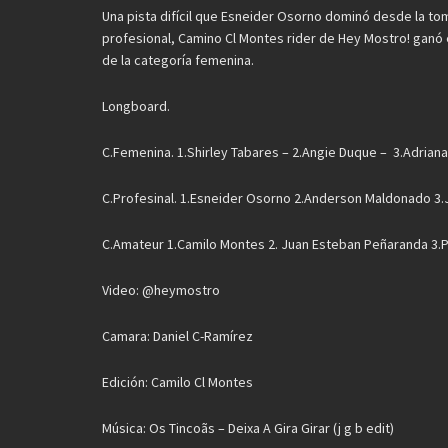
Una pista difícil que Esneider Osorno dominó desde la t
profesional, Camino Cl Montes rider de Hey Mostro! ganó
de la categoría femenina.
Longboard.
C.Femenina. 1.Shirley Tabares – 2.Angie Duque – 3.Adrian
C.Profesinal. 1.Esneider Osorno 2.Anderson Maldonado 3.
C.Amateur 1.Camilo Montes 2. Juan Esteban Peñaranda 3.P
Video: @heymostro
Camara: Daniel C-Ramírez
Edición: Camilo Cl Montes
Música: Os Tincoãs – Deixa A Gira Girar (j g b edit)