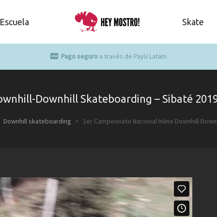
Escuela
Skate
Pago seguro
a través de PayU Latam
ownhill-Downhill Skateboarding – Sibaté 201
>
Downhill skateboarding
>
1er Campeonato Nacional Inline Downhill-Down