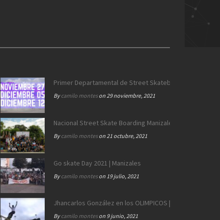
Downhill skateboarding
>
Ladies’ Week | Longboard Girls
Primer Departamental de Street Skateboarding de Calda
By
camilo montes
on 29 noviembre, 2021
Nacional Street Skate Boarding Manizales 172 años
By
camilo montes
on 21 octubre, 2021
Go skate Day 2021 | Manizales
By
camilo montes
on 19 julio, 2021
Jhancarlos González en los OLIMPICOS | Equipo SB Colo
By
camilo montes
on 9 junio, 2021