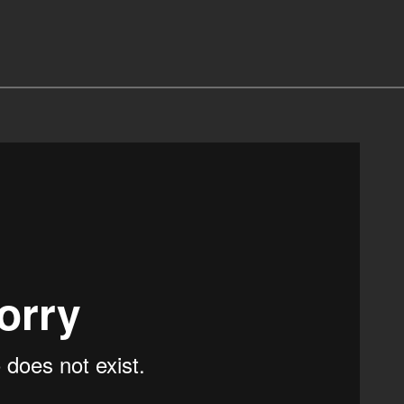
HEY MOSTRO!
>
Skate longboard Magazine
>