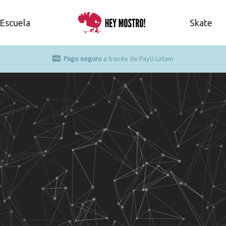
Escuela
Skate
Pago seguro
a través de PayU Latam