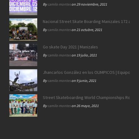
By
camilo montes
on 29 noviembre, 2021
Nacional Street Skate Boarding Manizales 172 años
By
camilo montes
on 21 octubre, 2021
Go skate Day 2021 | Manizales
By
camilo montes
on 19 julio, 2021
Jhancarlos González en los OLIMPICOS | Equipo SB 
By
camilo montes
on 9 junio, 2021
Street Skateboarding World Championships Roma 2
By
camilo montes
on 26 mayo, 2021