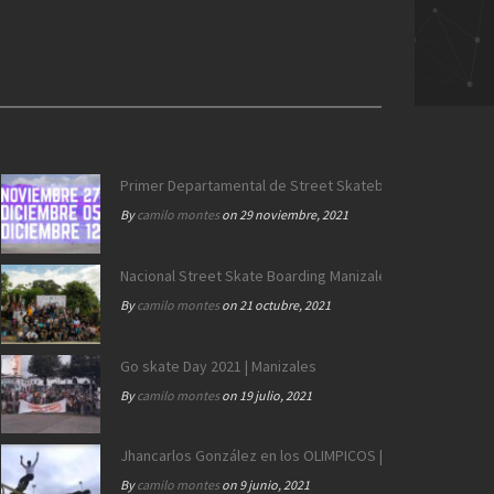
>
Skate
>
Skate | Parche K-SERO | CicloVIDA Minitorneo
Primer Departamental de Street Skateboarding de Calda
By
camilo montes
on 29 noviembre, 2021
Nacional Street Skate Boarding Manizales 172 años
By
camilo montes
on 21 octubre, 2021
Go skate Day 2021 | Manizales
By
camilo montes
on 19 julio, 2021
Jhancarlos González en los OLIMPICOS | Equipo SB Colo
By
camilo montes
on 9 junio, 2021