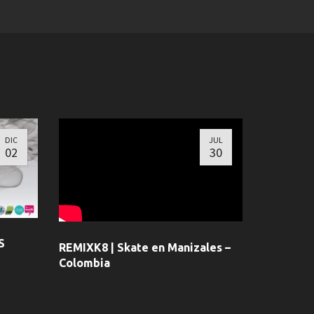
DIC
JUL
02
30
S
REMIXK8 | Skate en Manizales –
Colombia