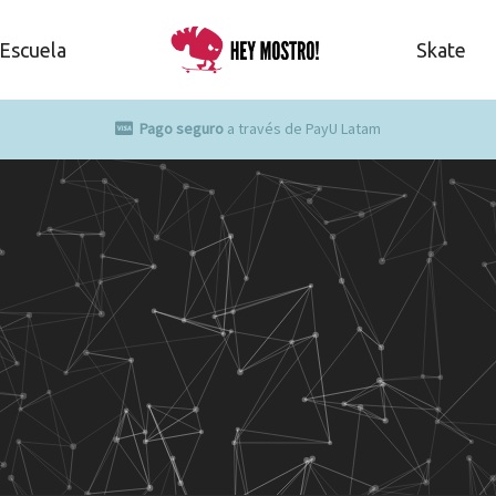
Escuela
Skate
Pago seguro
a través de PayU Latam