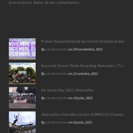
procesan los datos de tus comentarios.
Primer Departamental de Street Skateboarding de 
By
camilo montes
on 29 noviembre, 2021
Nacional Street Skate Boarding Manizales 172 años
By
camilo montes
on 21 octubre, 2021
Go skate Day 2021 | Manizales
By
camilo montes
on 19 julio, 2021
Jhancarlos González en los OLIMPICOS | Equipo SB 
By
camilo montes
on 9 junio, 2021