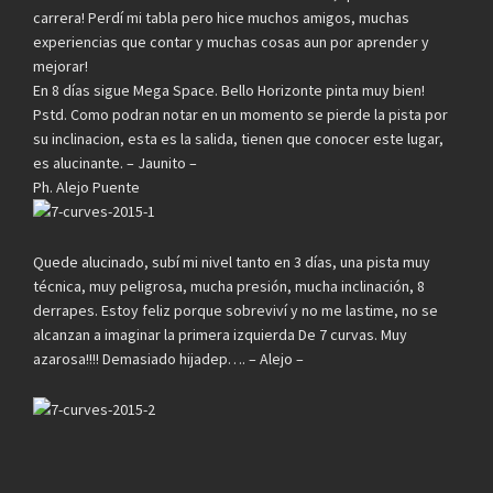
carrera! Perdí mi tabla pero hice muchos amigos, muchas
experiencias que contar y muchas cosas aun por aprender y
mejorar!
En 8 días sigue Mega Space. Bello Horizonte pinta muy bien!
Pstd. Como podran notar en un momento se pierde la pista por
su inclinacion, esta es la salida, tienen que conocer este lugar,
es alucinante. – Jaunito –
Ph. Alejo Puente
Quede alucinado, subí mi nivel tanto en 3 días, una pista muy
técnica, muy peligrosa, mucha presión, mucha inclinación, 8
derrapes. Estoy feliz porque sobreviví y no me lastime, no se
alcanzan a imaginar la primera izquierda De 7 curvas. Muy
azarosa!!!! Demasiado hijadep…. – Alejo –