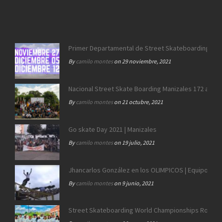
Primer Departamental de Street Skateboarding de 
By
camilo montes
on 29 noviembre, 2021
Nacional Street Skate Boarding Manizales 172 años
By
camilo montes
on 21 octubre, 2021
Go skate Day 2021 | Manizales
By
camilo montes
on 19 julio, 2021
Jhancarlos González en los OLIMPICOS | Equipo SB 
By
camilo montes
on 9 junio, 2021
Street Skateboarding World Championships Roma 2