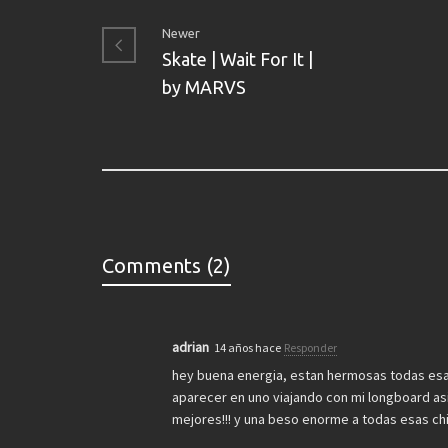
Newer
Skate | Wait For It |
by MARVS
Comments (2)
adrian
14 años hace
Responder
hey buena energia, estan hermosas todas esas
aparecer en uno viajando con mi longboard asi
mejores!!! y una beso enorme a todas esas chi