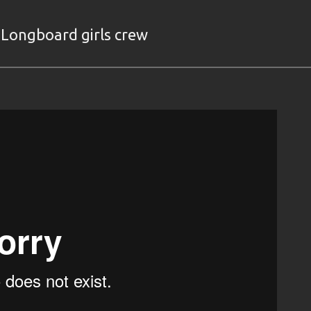
| Longboard girls crew
HEY MOSTRO!
>
Skate longboard Magazine
>
Downhill skateboarding