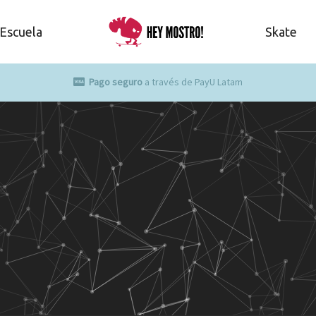
Escuela
Skate
Pago seguro
a través de PayU Latam