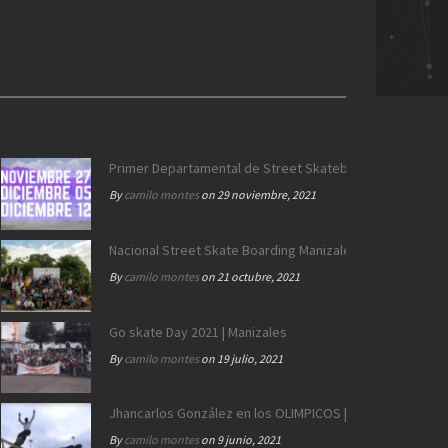
>
Land of Castles | Endless Roads 3 | Longboard girls crew
Primer Departamental de Street Skateboarding de Calda
By
camilo montes
on 29 noviembre, 2021
Nacional Street Skate Boarding Manizales 172 años
By
camilo montes
on 21 octubre, 2021
Go skate Day 2021 | Manizales
By
camilo montes
on 19 julio, 2021
Jhancarlos González en los OLIMPICOS | Equipo SB Colo
By
camilo montes
on 9 junio, 2021