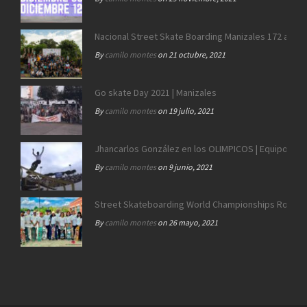
Nacional Street Skate Boarding Manizales 172 años
By
camilo montes
on 21 octubre, 2021
Go skate Day 2021 | Manizales
By
camilo montes
on 19 julio, 2021
Jhancarlos González en los OLIMPICOS | Equipo SB 
By
camilo montes
on 9 junio, 2021
Street Skateboarding World Championships Roma 2
By
camilo montes
on 26 mayo, 2021