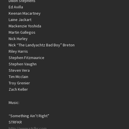
Dillon Stephens
Ed Aviña
Keenan Macartney
Laine Jackart
Mackenzie Yoshida
Martin Gallegos
Nick Hurley
Nick “The Landyachtz Bad Boy” Breton
Riley Harris
Stephen Fitzmaurice
Stephen Vaughn
Steven Vera
Tim Mcclain
Troy Grenier
Zach Keller
Music:
“Something Ain’t Right”
STRFKR
http://www.strfkr.com