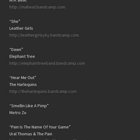
M.A. Beat
http://mabeat.bandcamp.com
“She”
Leather Girls
http://leathergirlsyky.bandcamp.com
“Dawn”
Elephant Tree
http://elephanttreeband.bandcamp.com
“Hear Me Out”
The Harlequins
http://theharlequins.bandcamp.com
“Smellin Like A Pimp”
Metro Zu
“Pain Is The Name Of Your Game”
Ural Thomas & The Pain