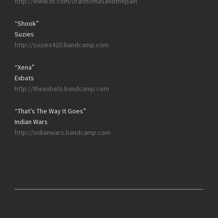
http://www.fb.com/Uralthomasandthepain
“Shook”
Suzies
http://suzies420.bandcamp.com
“Xena”
Exbats
http://theexbats.bandcamp.com
“That’s The Way It Goes”
Indian Wars
http://indianwars.bandcamp.com