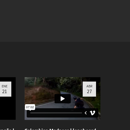
ENE
ABR
21
27