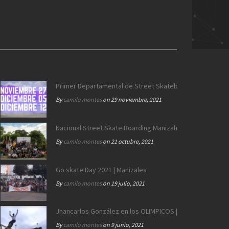
ateboarding
>
Anaconda with Patrick Switzer | Longboard
Primer Departamental de Street Skateboarding de Calda
By
camilo montes
on 29 noviembre, 2021
Nacional Street Skate Boarding Manizales 172 años
By
camilo montes
on 21 octubre, 2021
Go skate Day 2021 | Manizales
By
camilo montes
on 19 julio, 2021
Jhancarlos González en los OLIMPICOS | Equipo SB Colo
By
camilo montes
on 9 junio, 2021