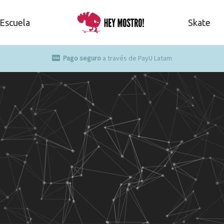
Escuela
Skate
Pago seguro
a través de PayU Latam