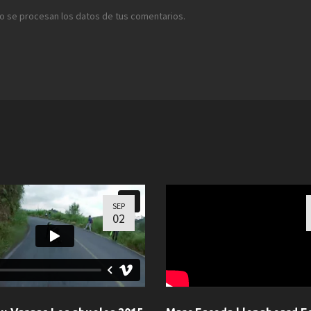
 se procesan los datos de tus comentarios.
SEP
02