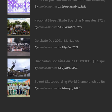
By
camilo montes
on 29 noviembre, 2021
Nacional Street Skate Boarding Manizales 172 años
By
camilo montes
on 21 octubre, 2021
Go skate Day 2021 | Manizales
By
camilo montes
on 19 julio, 2021
Jhancarlos González en los OLIMPICOS | Equipo SB 
By
camilo montes
on 9 junio, 2021
Street Skateboarding World Championships Roma 2
By
camilo montes
on 26 mayo, 2021