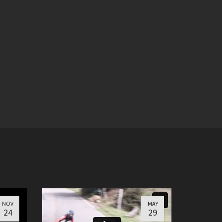
NOV
MAY
24
29