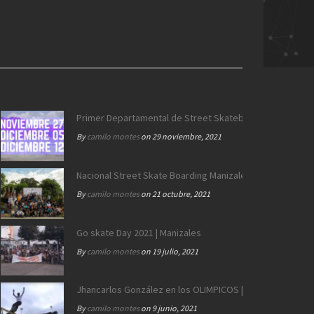
ing
>
longboard en Colombia | Chinchi-Ratz | Eje Cafetero
Primer Departamental de Street Skateboarding de Calda
By
camilo montes
on 29 noviembre, 2021
Nacional Street Skate Boarding Manizales 172 años
By
camilo montes
on 21 octubre, 2021
Go skate Day 2021 | Manizales
By
camilo montes
on 19 julio, 2021
Jhancarlos González en los OLIMPICOS | Equipo SB Colo
By
camilo montes
on 9 junio, 2021