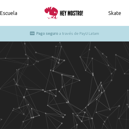
Escuela
Skate
Pago seguro
a través de PayU Latam