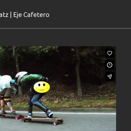
tz | Eje Cafetero
HEY MOSTRO!
>
Skate longboard Magazine
>
Downhill skateboard