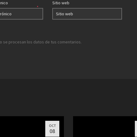
ónico
Sitio web
*
 se procesan los datos de tus comentarios.
OCT
08