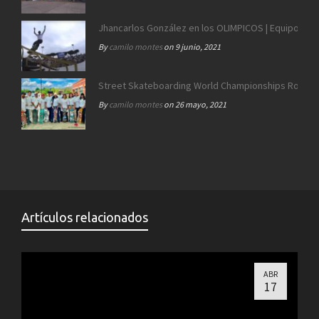
Jhancarlos González en los OLIMPICOS | Equipo SB 
By
camilo montes
on 9 junio, 2021
Street Skateboarding World Championships Roma 2
By
camilo montes
on 26 mayo, 2021
Artículos relacionados
ABR
17