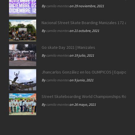
By
camilo montes
on 29 noviembre, 2021
Nacional Street Skate Boarding Manizales 172 años
By
camilo montes
on 21 octubre, 2021
Go skate Day 2021 | Manizales
By
camilo montes
on 19 julio, 2021
Jhancarlos González en los OLIMPICOS | Equipo SB 
By
camilo montes
on 9 junio, 2021
Street Skateboarding World Championships Roma 2
By
camilo montes
on 26 mayo, 2021