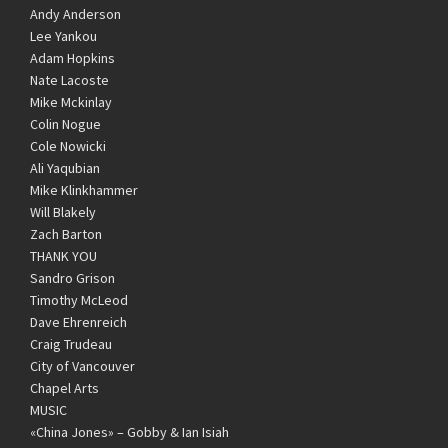
Andy Anderson
Lee Yankou
Adam Hopkins
Nate Lacoste
Mike Mckinlay
Colin Nogue
Cole Nowicki
Ali Yaqubian
Mike Klinkhammer
Will Blakely
Zach Barton
THANK YOU
Sandro Grison
Timothy McLeod
Dave Ehrenreich
Craig Trudeau
City of Vancouver
Chapel Arts
MUSIC
«China Jones» – Gobby & Ian Isiah