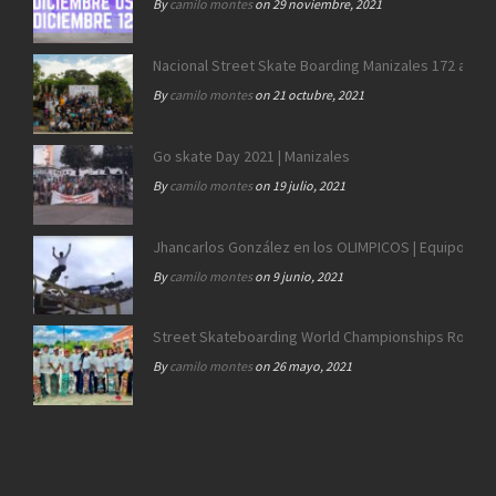
By
camilo montes
on 29 noviembre, 2021
Nacional Street Skate Boarding Manizales 172 años
By
camilo montes
on 21 octubre, 2021
Go skate Day 2021 | Manizales
By
camilo montes
on 19 julio, 2021
Jhancarlos González en los OLIMPICOS | Equipo SB 
By
camilo montes
on 9 junio, 2021
Street Skateboarding World Championships Roma 2
By
camilo montes
on 26 mayo, 2021